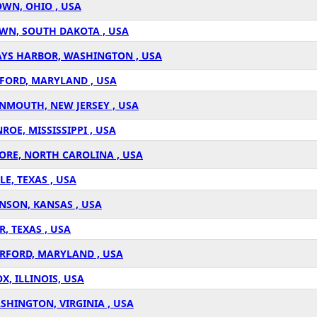
OWN, OHIO , USA
OWN, SOUTH DAKOTA , USA
AYS HARBOR, WASHINGTON , USA
RFORD, MARYLAND , USA
NMOUTH, NEW JERSEY , USA
OE, MISSISSIPPI , USA
ORE, NORTH CAROLINA , USA
E, TEXAS , USA
INSON, KANSAS , USA
, TEXAS , USA
ARFORD, MARYLAND , USA
, ILLINOIS, USA
SHINGTON, VIRGINIA , USA