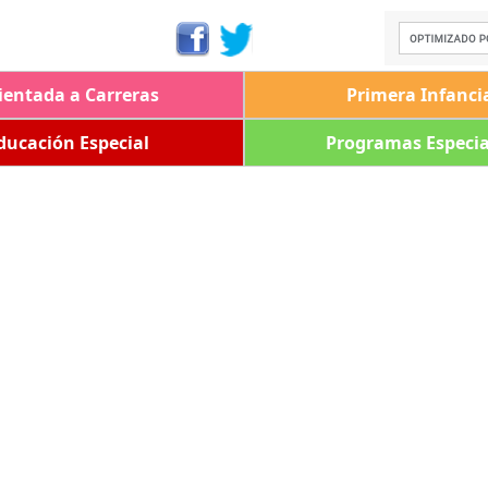
ientada a Carreras
Primera Infanci
ducación Especial
Programas Especia