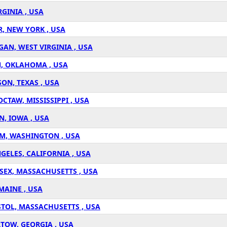
GINIA , USA
R, NEW YORK , USA
GAN, WEST VIRGINIA , USA
N, OKLAHOMA , USA
ON, TEXAS , USA
TAW, MISSISSIPPI , USA
N, IOWA , USA
M, WASHINGTON , USA
GELES, CALIFORNIA , USA
SEX, MASSACHUSETTS , USA
MAINE , USA
STOL, MASSACHUSETTS , USA
TOW, GEORGIA , USA