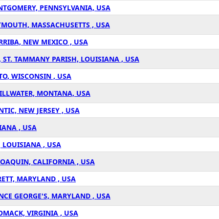
ONTGOMERY, PENNSYLVANIA, USA
LYMOUTH, MASSACHUSETTS , USA
RRIBA, NEW MEXICO , USA
, ST. TAMMANY PARISH, LOUISIANA , USA
O, WISCONSIN , USA
TILLWATER, MONTANA, USA
TIC, NEW JERSEY , USA
IANA , USA
 LOUISIANA , USA
JOAQUIN, CALIFORNIA , USA
RETT, MARYLAND , USA
INCE GEORGE'S, MARYLAND , USA
MACK, VIRGINIA , USA